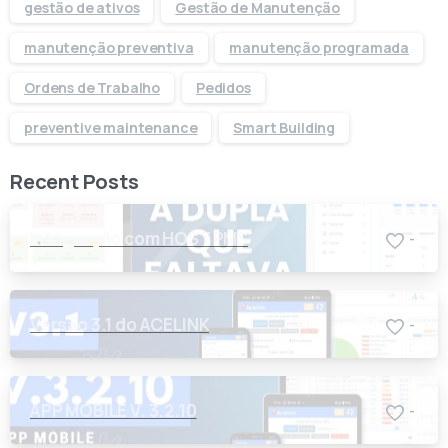
gestão de ativos
Gestão de Manutenção
manutenção preventiva
manutenção programada
Ordens de Trabalho
Pedidos
preventive maintenance
Smart Building
Recent Posts
Integração com HOST PMS
-
Versão 3.1 do ACELINK
-
APP MOBILE V. 3.2.10
-