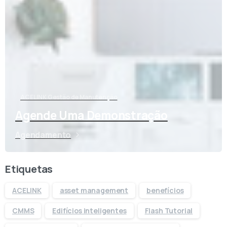
ACELINK Gestão de Manutenção
Agende Uma Demonstração
Agendamento
Etiquetas
ACELINK
asset management
benefícios
CMMS
Edifícios inteligentes
Flash Tutorial