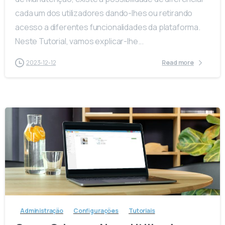
cada um dos utilizadores dando-lhes ou retirando
acesso a diferentes funcionalidades da plataforma.
Neste Tutorial, vamos explicar-lhe...
2023-12-12
Read more
-
Administração
Configurações
Tutoriais