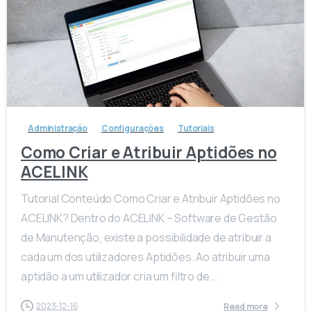
-
Administração
Configurações
Tutoriais
Como Criar e Atribuir Aptidões no
ACELINK
Tutorial Conteúdo Como Criar e Atribuir Aptidões no
ACELINK? Dentro do ACELINK – Software de Gestão
de Manutenção, existe a possibilidade de atribuir a
cada um dos utilizadores Aptidões. Ao atribuir uma
aptidão a um utilizador cria um filtro de...
2023-12-16
Read more