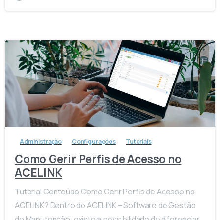
-
Administração
Configurações
Tutoriais
Como Gerir Perfis de Acesso no
ACELINK
Tutorial Conteúdo Como Gerir Perfis de Acesso no
ACELINK? Dentro do ACELINK – Software de Gestão
de Manutenção, existe a possibilidade de diferenciar