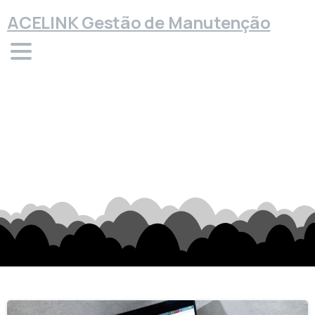
ACELINK Gestão de Manutenção
Categoria:
Administração
Home
Tutoriais
Administração