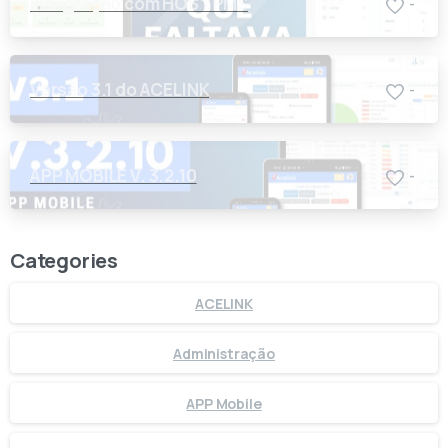
Integração com HOST PMS
-
Versão 3.1 do ACELINK
-
APP MOBILE V. 3.2.10
-
Categories
ACELINK
Administração
APP Mobile