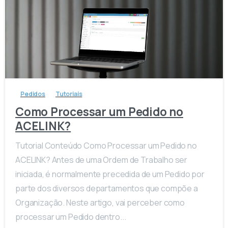
-
Pedidos
Tutoriais
Como Processar um Pedido no
ACELINK?
Tutorial Conteúdo Como Processar um Pedido no
ACELINK? Antes de uma Ordem de Trabalho ser
iniciada, é normalmente precedida de um Pedido por
parte dos diversos departamentos que compõe a
Organização. Neste artigo, vai perceber como
processar um Pedido dentro...