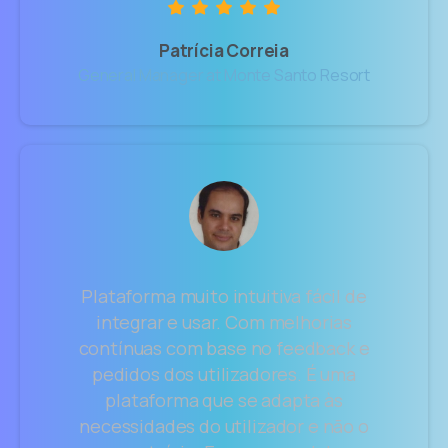
Patrícia Correia
General Manager at Monte Santo Resort
Plataforma muito intuitiva fácil de
integrar e usar. Com melhorias
contínuas com base no feedback e
pedidos dos utilizadores. É uma
plataforma que se adapta às
necessidades do utilizador e não o